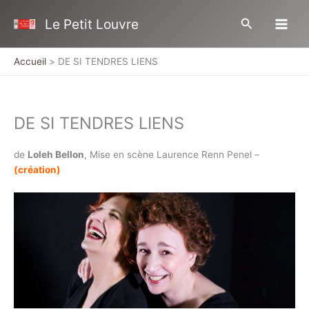
Aller
Rechercher
Le Petit Louvre
au
contenu
Accueil
DE SI TENDRES LIENS
DE SI TENDRES LIENS
de
Loleh Bellon
, Mise en scène Laurence Renn Penel –
(création)