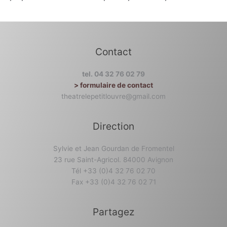
Contact
tel. 04 32 76 02 79
> formulaire de contact
theatrelepetitlouvre@gmail.com
Direction
Sylvie et Jean Gourdan de Fromentel
23 rue Saint-Agricol. 84000 Avignon
Tél +33 (0)4 32 76 02 70
Fax +33 (0)4 32 76 02 71
Partagez