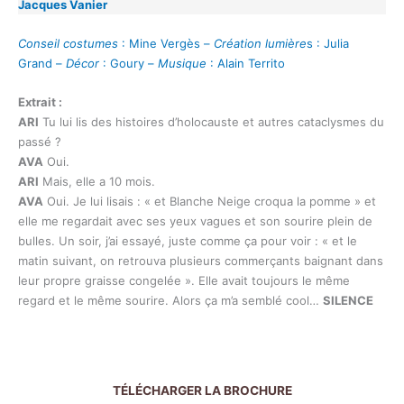
Jacques Vanier
Conseil costumes
: Mine Vergès –
Création lumière
s : Julia
Grand –
Décor
: Goury –
Musique
: Alain Territo
Extrait :
ARI
Tu lui lis des histoires d’holocauste et autres cataclysmes du
passé ?
AVA
Oui.
ARI
Mais, elle a 10 mois.
AVA
Oui. Je lui lisais : « et Blanche Neige croqua la pomme » et
elle me regardait avec ses yeux vagues et son sourire plein de
bulles. Un soir, j’ai essayé, juste comme ça pour voir : « et le
matin suivant, on retrouva plusieurs commerçants baignant dans
leur propre graisse congelée ». Elle avait toujours le même
regard et le même sourire. Alors ça m’a semblé cool…
SILENCE
TÉLÉCHARGER LA BROCHURE