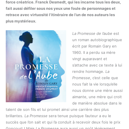
force créatrice. Franck Desmedt, qui les incarne tous les deux,
fait aussi défiler sous nos yeux une foule de personnages et
retrace avec virtuosité l’itinéraire de l’un de nos auteurs les
plus mystérieux.
La Promesse de l’aube
est
un roman autobiographique
écrit par Romain Gary en
1960. Il a perdu sa mère
vingt auparavant et
s’attache avec ce texte à lui
rendre hommage.
La
Promesse
, c’est celle que
nous fait la vie lorsqu’elle
nous donne une mère aussi
aimante, une mère qui croit
de manière absolue dans le
talent de son fils et lui promet ainsi une carrière des plus
brillantes.
La Promesse
sera tenue puisque l’auteur a eu le
succès que l’on sait et qui l’a conduit à recevoir deux fois le prix
Goncourt ! Mais
La Promesse
aura aussi un goût légèrement