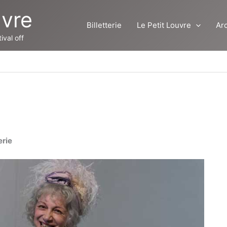
uvre
Billetterie
Le Petit Louvre
Ar
ival off
erie