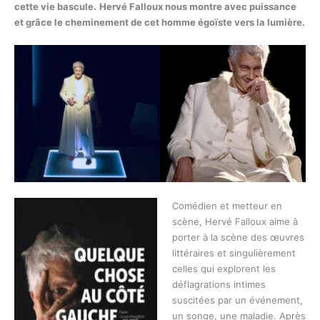
cette vie bascule.
Hervé Falloux nous montre avec puissance
et grâce le cheminement de cet homme égoïste vers la lumière.
Comédien et metteur en
scène, Hervé Falloux aime à
porter à la scène des œuvres
littéraires et singulièrement
celles qui explorent les
déflagrations intimes
suscitées par un événement,
un songe, une maladie. Après