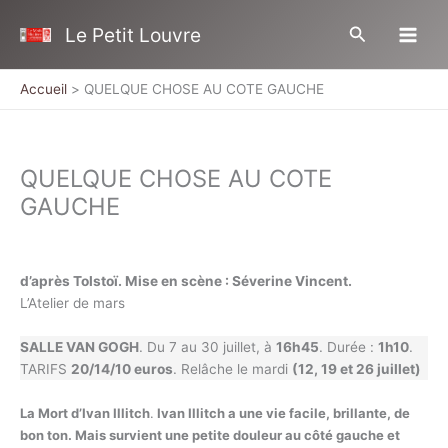
Aller
Rechercher
Le Petit Louvre
au
contenu
Accueil
QUELQUE CHOSE AU COTE GAUCHE
QUELQUE CHOSE AU COTE
GAUCHE
d’après Tolstoï. Mise en scène : Séverine Vincent.
L’Atelier de mars
SALLE VAN GOGH
. Du 7 au 30 juillet, à
16h45
. Durée :
1h10
.
TARIFS
20/14/10 euros
. Relâche le mardi
(12, 19 et 26 juillet)
La Mort d’Ivan Illitch
.
Ivan Illitch a une vie facile, brillante, de
bon ton. Mais survient une petite douleur au côté gauche et