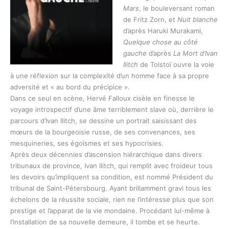
Mars
, le bouleversant roman
de Fritz Zorn, et
Nuit blanche
d’après Haruki Murakami,
Quelque chose au côté
gauche
d’après
La Mort d’Ivan
Ilitch
de Tolstoï ouvre la voie
à une réflexion sur la complexité d’un homme face à sa propre
adversité et « au bord du précipice ».
Dans ce seul en scène, Hervé Falloux cisèle en finesse le
voyage introspectif d’une âme terriblement slave où, derrière le
parcours d’Ivan Ilitch, se dessine un portrait saisissant des
mœurs de la bourgeoisie russe, de ses convenances, ses
mesquineries, ses égoïsmes et ses hypocrisies.
Après deux décennies d’ascension hiérarchique dans divers
tribunaux de province, Ivan Ilitch, qui remplit avec froideur tous
les devoirs qu’impliquent sa condition, est nommé Président du
tribunal de Saint-Pétersbourg. Ayant brillamment gravi tous les
échelons de la réussite sociale, rien ne l’intéresse plus que son
prestige et l’apparat de la vie mondaine. Procédant lui-même à
l’installation de sa nouvelle demeure, il tombe et se heurte.