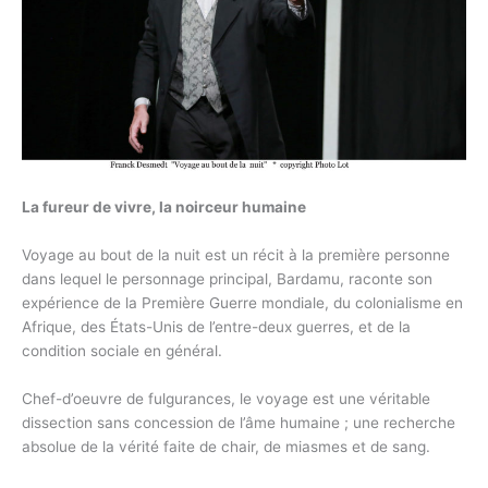
La fureur de vivre, la noirceur humaine
Voyage au bout de la nuit est un récit à la première personne
dans lequel le personnage principal, Bardamu, raconte son
expérience de la Première Guerre mondiale, du colonialisme en
Afrique, des États-Unis de l’entre-deux guerres, et de la
condition sociale en général.
Chef-d’oeuvre de fulgurances, le voyage est une véritable
dissection sans concession de l’âme humaine ; une recherche
absolue de la vérité faite de chair, de miasmes et de sang.