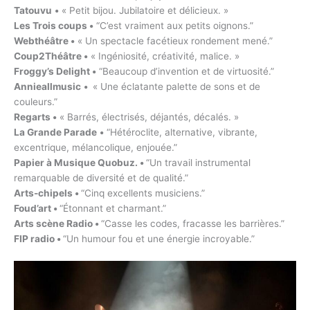
Tatouvu
•
« Petit bijou. Jubilatoire et délicieux. »
Les Trois coups
•
“C’est vraiment aux petits oignons.”
Webthéâtre
•
« Un spectacle facétieux rondement mené.”
Coup2Théâtre
•
« Ingéniosité, créativité, malice. »
Froggy’s Delight
•
“Beaucoup d’invention et de virtuosité.”
Annieallmusic
•
« Une éclatante palette de sons et de
couleurs.”
Regarts
•
« Barrés, électrisés, déjantés, décalés. »
La Grande Parade
•
“Hétéroclite, alternative, vibrante,
excentrique, mélancolique, enjouée.”
Papier à Musique Quobuz.
•
“Un travail instrumental
remarquable de diversité et de qualité.”
Arts-chipels
•
“Cinq excellents musiciens.”
Foud’art
•
“Étonnant et charmant.”
Arts scène Radio
•
“Casse les codes, fracasse les barrières.”
FIP radio
•
“Un humour fou et une énergie incroyable.”