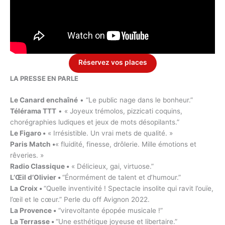
Réservez vos places
LA PRESSE EN PARLE
Le Canard enchaîné
• “Le public nage dans le bonheur.”
Télérama TTT
• « Joyeux trémolos, pizzicati coquins,
chorégraphies ludiques et jeux de mots désopilants.”
Le Figaro •
« Irrésistible. Un vrai mets de qualité. »
Paris Match •
« fluidité, finesse, drôlerie. Mille émotions et
rêveries. »
Radio Classique
•
« Délicieux, gai, virtuose.”
L’Œil d’Olivier
•
“Énormément de talent et d’humour.”
La Croix
•
“Quelle inventivité ! Spectacle insolite qui ravit l’ouïe,
l’œil et le cœur.” Perle du off Avignon 2022.
La Provence
•
“virevoltante épopée musicale !”
La Terrasse
•
“Une esthétique joyeuse et libertaire.”