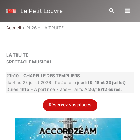
Aller
Rechercher
Le Petit Louvre
au
contenu
Accueil
PL26 – LA TRUITE
LA TRUITE
SPECTACLE MUSICAL
21h10
–
CHAPELLE DES TEMPLIERS
du 4 au 25 juillet 2026 . Relâche le jeudi
(9, 16 et 23 juillet)
Durée
1h15
– A partir de 7 ans – Tarifs A
26/18/12
euros
.
Réservez vos places