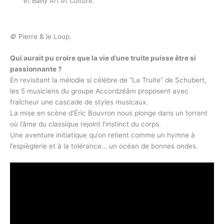
et Bailly Art et Culture.
©
Pierre & le Loup.
Qui aurait pu croire que la vie d’une truite puisse être si
passionnante ?
En revisitant la mélodie si célèbre de “La Truite” de Schubert,
les 5 musiciens du groupe Accordzéâm proposent avec
fraîcheur une cascade de styles musicaux.
La mise en scène d’Éric Bouvron nous plonge dans un torrent
où l’âme du classique rejoint l’instinct du corps.
Une aventure initiatique qu’on retient comme un hymne à
l’espièglerie et à la tolérance… un océan de bonnes ondes.