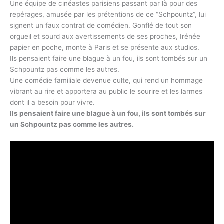
Une équipe de cinéastes parisiens passant par là pour des
repérages, amusée par les prétentions de ce “Schpountz”, lui
signent un faux contrat de comédien. Gonflé de tout son
orgueil et sourd aux avertissements de ses proches, Irénée
papier en poche, monte à Paris et se présente aux studios.
Ils pensaient faire une blague à un fou, ils sont tombés sur un
Schpountz pas comme les autres.
Une comédie familiale devenue culte, qui rend un hommage
vibrant au rire et apportera au public le sourire et les larmes
dont il a besoin pour vivre.
Ils pensaient faire une blague à un fou, ils sont tombés sur
un Schpountz pas comme les autres.