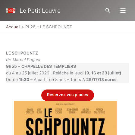
Aller
Rechercher
Le Petit Louvre
au
contenu
Accueil
PL26 – LE SCHPOUNTZ
LE SCHPOUNTZ
de Marcel Pagnol
9h55
–
CHAPELLE DES TEMPLIERS
du 4 au 25 juillet 2026 . Relâche le jeudi
(9, 16 et 23 juillet)
Durée
1h30
– A partir de 8 ans – Tarifs A
25/17/13 euros
.
Réservez vos places