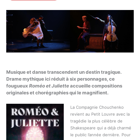
Musique et danse transcendent un destin tragique.
Drame mythique ici réduit à six personnages, ce
fougueux
Roméo et Juliette
accueille compositions
originales et chorégraphies qui le magnifient.
La Compagnie Chouchenko
revient au Petit Louvre avec la
tragédie la plus célèbre de
Shakespeare qui a déjà charmé
le public l’année dernière. Pour