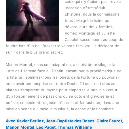
ceux qui n’y étaient pas, revoici
l’occasion d’être séduit.
L’histoire, nous la connaissons
tous : Malgré la haine qui
dévore leurs deux familles,
Roméo Montaigu et Juliette
Capulet succombent au coup de
foudre lors d’un bal. Bravant la volonté familiale, ils décident de
s’unir dans le plus grand secret.
Manon Montel, dans son adaptation, a choisi de privilégier la
lutte de l’Homme face au Destin, s’axant sur la problématique de
la fatalité : sommes-nous les jouets de la Fortune ou pouvons-
nous avoir une emprise sur notre Destin ? Les six artistes au
plateau s’emparent du mythe pour emporter le public au cœur
d’un foisonnement de passions où se côtoient grivoiserie et
poésie, comédie et tragédie, réalisme et fantastique, dans une
mise en scène qui mêle la musique, la danse et les combats.
Avec
Xavier Berlioz, Jean-Baptiste des Boscs, Claire Faurot,
Manon Montel, Léo Paget, Thomas Willaime