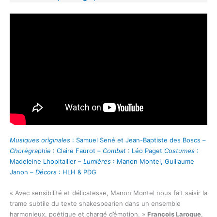
Musiques originales
: Samuel Sené et Jean-Baptiste des Boscs –
Chorégraphie
: Claire Faurot –
Combat
: Léo Paget
Costumes
:
Madeleine Lhopitallier –
Lumières
: Manon Montel, Guillaume
Janon –
Décors
: HLH & PDG
« Avec sensibilité et délicatesse, Manon Montel nous fait saisir la
trame subtile du texte shakespearien dans un ensemble
harmonieux, poétique et chargé d’émotion. »
François Laroque
,