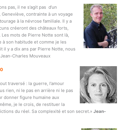
s pas, il ne s’agit
pas d’un
, Geneviève, contrainte à un voyage
urage à la névrose familiale. Il y a
aucuns créeront des châteaux forts,
 Les mots de Pierre Notte sont là,
e à son habitude et comme je les
 il y a dix ans par Pierre Notte, nous
 » Jean-Charles Mouveaux
30
out traversé : la guerre, l’amour
us rien, ni le pas en arrière ni le pas
our donner figure humaine aux
me, je le crois, de restituer la
dictions du réel. Sa complexité et son secret.»
Jean-