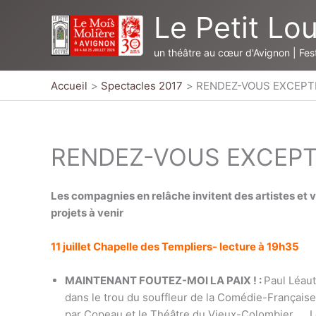
Aller
Le Petit Lo
au
contenu
un théâtre au cœur d'Avignon | Fest
Accueil
Spectacles 2017
RENDEZ-VOUS EXCEPT
RENDEZ-VOUS EXCEP
Les compagnies en relâche invitent des artistes et v
projets à venir
11 juillet Chapelle des Templiers- lec
MAINTENANT FOUTEZ-MOI LA PAIX ! :
Paul Léau
dans le trou du souffleur de la Comédie-Français
par Copeau et le Théâtre du Vieux-Colombier,…..L