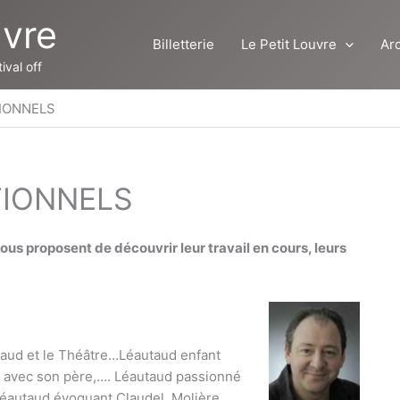
uvre
Billetterie
Le Petit Louvre
Ar
ival off
IONNELS
TIONNELS
ous proposent de découvrir leur travail en cours, leurs
ture à 19h35
taud et le Théâtre…Léautaud enfant
e avec son père,…. Léautaud passionné
éautaud évoquant Claudel, Molière,