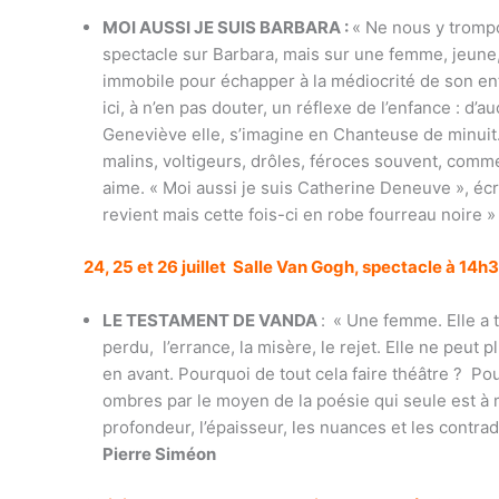
MOI AUSSI JE SUIS BARBARA :
« Ne nous y trompon
spectacle sur Barbara, mais sur une femme, jeune
immobile pour échapper à la médiocrité de son ento
ici, à n’en pas douter, un réflexe de l’enfance : d’
Geneviève elle, s’imagine en Chanteuse de minuit.
malins, voltigeurs, drôles, féroces souvent, comm
aime. « Moi aussi je suis Catherine Deneuve », écrit
revient mais cette fois-ci en robe fourreau noire
24, 25 et 26 juillet Salle Van Gogh, spectacle à 14h
LE TESTAMENT DE VANDA
:
« Une femme. Elle a t
perdu, l’errance, la misère, le rejet. Elle ne peut pl
en avant. Pourquoi de tout cela faire théâtre ? P
ombres par le moyen de la poésie qui seule est à mê
profondeur, l’épaisseur, les nuances et les contra
Pierre Siméon