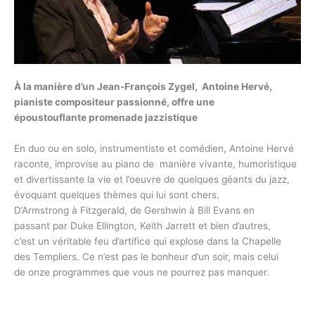
À la manière d’un Jean-François Zygel, Antoine Hervé,
pianiste compositeur passionné, offre une
époustouflante promenade jazzistique
En duo ou en solo, instrumentiste et comédien, Antoine Hervé
raconte, improvise au piano de manière vivante, humoristique
et divertissante la vie et l’oeuvre de quelques géants du jazz,
évoquant quelques thèmes qui lui sont chers.
D’Armstrong à Fitzgerald, de Gershwin à Bill Evans en
passant par Duke Ellington, Keith Jarrett et bien d’autres,
c’est un véritable feu d’artifice qui explose dans la Chapelle
des Templiers. Ce n’est pas le bonheur d’un soir, mais celui
de onze programmes que vous ne pourrez pas manquer.