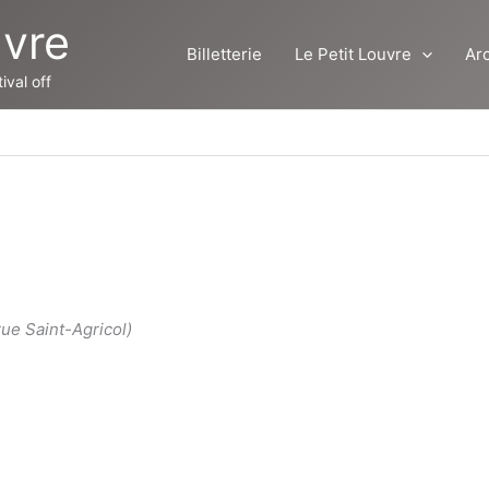
uvre
Billetterie
Le Petit Louvre
Ar
ival off
rue Saint-Agricol)